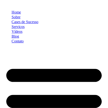
Ir
para
Home
o
conteúdo
Sobre
Cases de Sucesso
Serviços
Vídeos
Blog
Contato