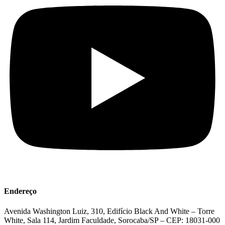
Endereço
Avenida Washington Luiz, 310, Edifício Black And White – Torre
White, Sala 114, Jardim Faculdade, Sorocaba/SP – CEP: 18031-000