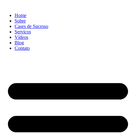
Ir
para
Home
o
Sobre
conteúdo
Cases de Sucesso
Serviços
Vídeos
Blog
Contato