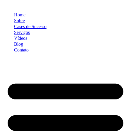
Ir
para
Home
o
conteúdo
Sobre
Cases de Sucesso
Serviços
Vídeos
Blog
Contato