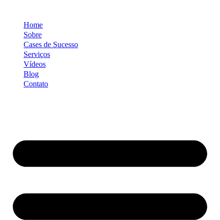
Ir
para
Home
o
conteúdo
Sobre
Cases de Sucesso
Serviços
Vídeos
Blog
Contato