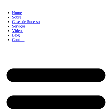
Ir
para
Home
o
Sobre
conteúdo
Cases de Sucesso
Serviços
Vídeos
Blog
Contato