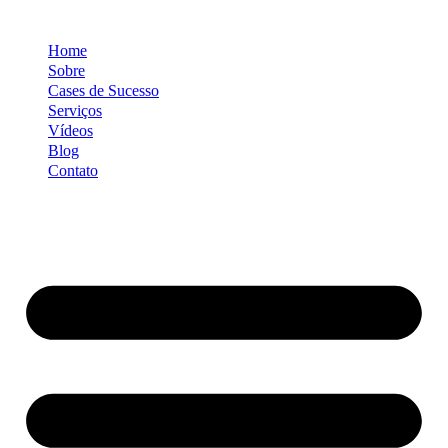
Ir
para
Home
o
conteúdo
Sobre
Cases de Sucesso
Serviços
Vídeos
Blog
Contato